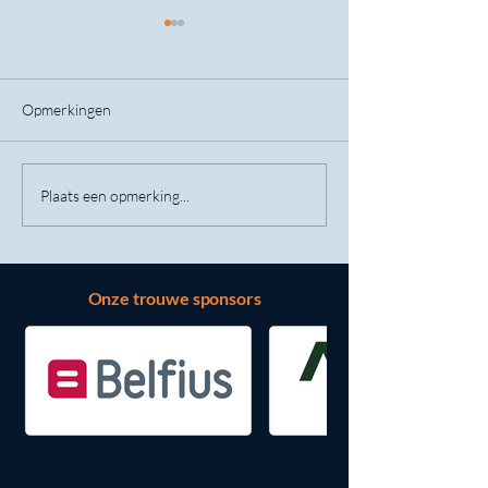
Opmerkingen
Vespa Spring Ride
Bedrijfsbezoek M
Plaats een opmerking...
Onze trouwe sponsors