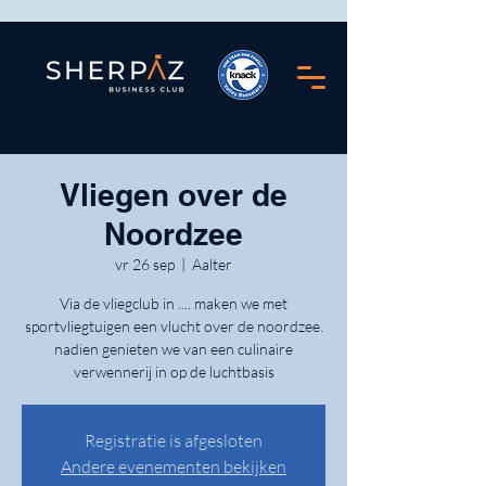
Vliegen over de
Noordzee
vr 26 sep
  |  
Aalter
Via de vliegclub in .... maken we met
sportvliegtuigen een vlucht over de noordzee.
nadien genieten we van een culinaire
verwennerij in op de luchtbasis
Registratie is afgesloten
Andere evenementen bekijken