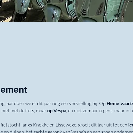
e
nement
ig jaar doen we er dit jaar nóg een versnelling bij. Op 
Hemelvaarts
 niet met de fiets, maar 
op Vespa
, en niet zomaar ergens, maar in 
ietstocht langs Knokke en Lissewege, groeit dit jaar uit tot een 
ic
 en duinen, het zachte geronk van Vespa’s en een groep onderneme