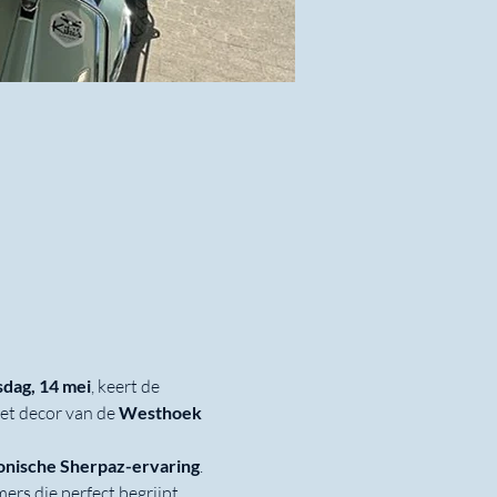
dag, 14 mei
, keert de 
het decor van de 
Westhoek 
onische Sherpaz-ervaring
. 
rs die perfect begrijpt 