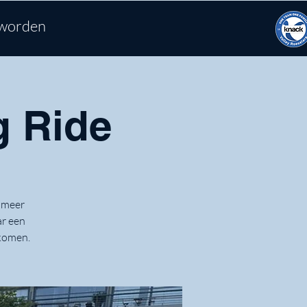
 worden
g Ride
t meer
ar een
nkomen.