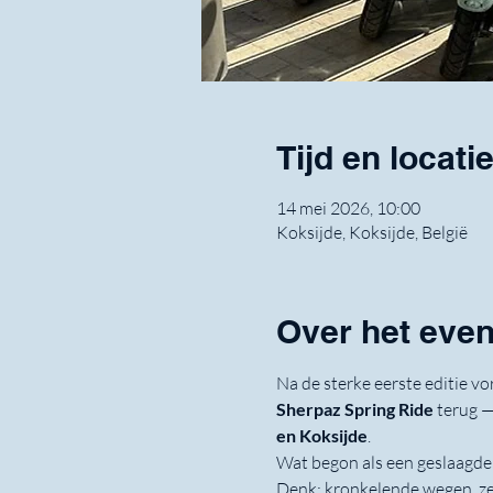
Tijd en locati
14 mei 2026, 10:00
Koksijde, Koksijde, België
Over het eve
Na de sterke eerste editie vor
Sherpaz Spring Ride
 terug —
en Koksijde
.
Wat begon als een geslaagde f
Denk: kronkelende wegen, zee