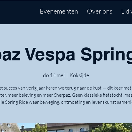
Evenementen
Over ons
Lid
az Vespa Sprin
do 14 mei
  |  
Koksijde
t succes van vorig jaar keren we terug naar de kust — dit keer me
ter, meer beleving en meer Sherpaz. Geen klassieke fietstocht, ma
olle Spring Ride waar beweging, ontmoeting en levenskunst same