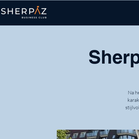
Sherp
Na he
karak
stijlv