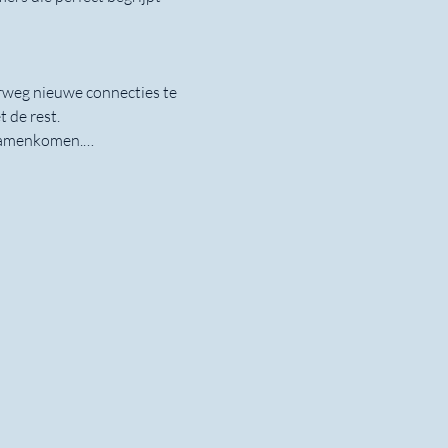
erweg nieuwe connecties te 
 de rest.
 samenkomen.…