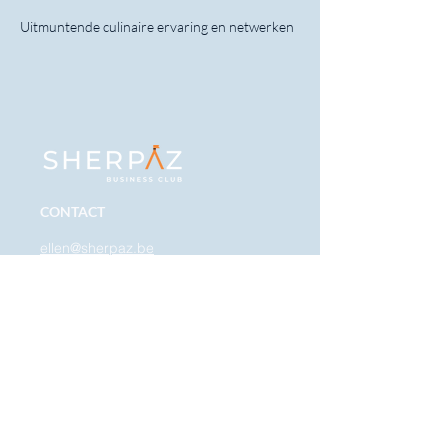
Uitmuntende culinaire ervaring en netwerken
CONTACT
ellen@sherpaz.be
0478 05 92 22
Diksmuidsesteenweg 396
8800 Roeselare, België